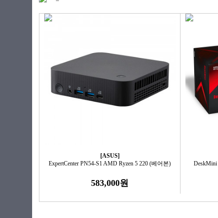
[ASUS]
ExpertCenter PN54-S1 AMD Ryzen 5 220 (베어본)
DeskMin
583,000원