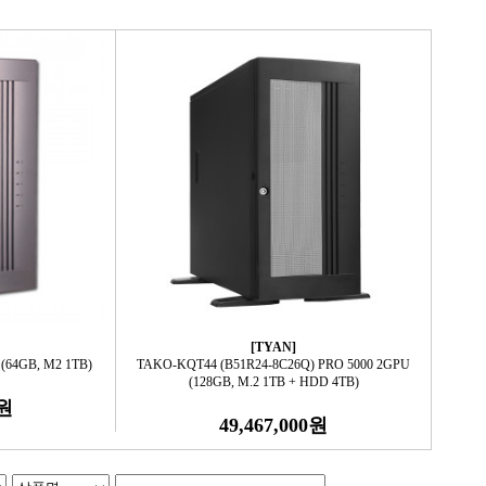
[TYAN]
(64GB, M2 1TB)
TAKO-KQT44 (B51R24-8C26Q) PRO 5000 2GPU
(128GB, M.2 1TB + HDD 4TB)
0원
49,467,000원