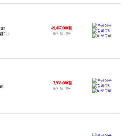
120TB(HDD)
132TB(HDD)
160TB(HDD)
176TB(HDD)
180TB(HDD)
220TB(HDD)
264TB(HDD)
360TB(HDD)
500GB
저장장치 미포함