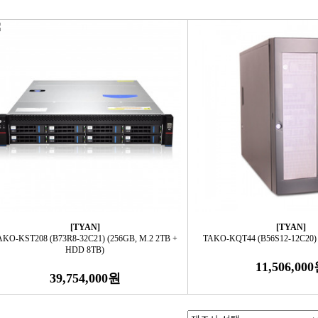
[TYAN]
[TYAN]
AKO-KST208 (B73R8-32C21) (256GB, M.2 2TB +
TAKO-KQT44 (B56S12-12C20) 
HDD 8TB)
11,506,00
39,754,000원