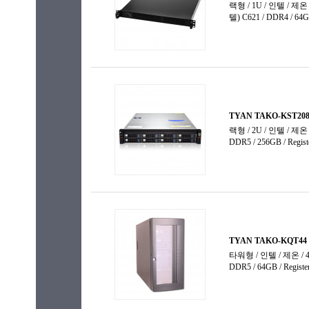
64 코어
64코어
96 코어
128 코어
데카(10)
도데카(12
듀얼(2)코
에이코사(2
옥타(8)코
옥타데카(1
쿼드(4)코
테트라데카
헥사(6)코
헥사데카(1