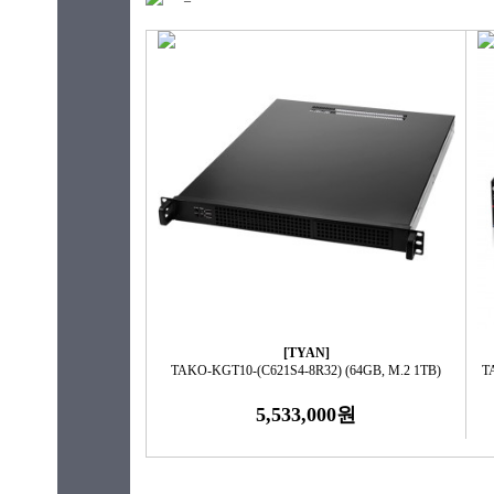
[TYAN]
TAKO-KGT10-(C621S4-8R32) (64GB, M.2 1TB)
T
5,533,000원