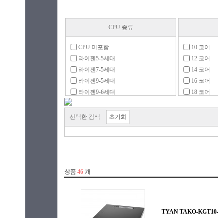
CPU 종류
CPU 미포함
10 코어
라이젠5-5세대
12 코어
라이젠7-5세대
14 코어
라이젠9-5세대
16 코어
라이젠9-6세대
18 코어
라이젠 스레드리퍼 PRO
20 코어
셀러론
22 코어
선택한 검색
초기화
아톰
24 코어
에픽
26 코어
제온
28 코어
코어 울트라7-2세대
32 코어
코어 울트라9-2세대
38 코어
펜티엄
48 코어
48코어
52 코어
56 코어