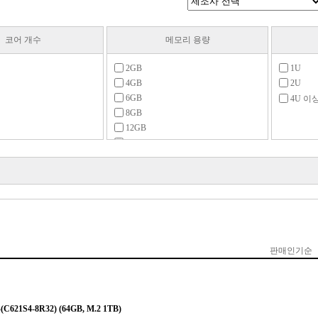
코어 개수
메모리 용량
2GB
1U
4GB
2U
6GB
4U 이
8GB
12GB
16GB
24GB
32GB
64GB
96GB
128GB
192GB
256GB
320GB
384GB
512GB
640GB