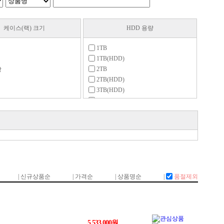
케이스(랙) 크기
HDD 용량
1TB
1TB(HDD)
2TB
상
2TB(HDD)
3TB(HDD)
4TB
4TB(HDD)
6TB(HDD)
8TB
8TB(HDD)
9TB(HDD)
10TB(HDD)
12TB
12TB(HDD)
14TB(HDD)
16TB(HDD)
18TB