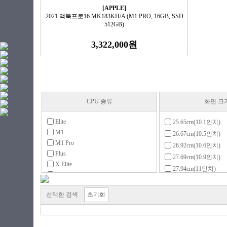
[APPLE]
2021 맥북프로16 MK183KH/A (M1 PRO, 16GB, SSD
512GB)
3,322,000원
CPU 종류
화면 크
Elite
25.65cm(10.1인치)
M1
26.67cm(10.5인치)
M1 Pro
26.92cm(10.6인치)
Plus
27.69cm(10.9인치)
X Elite
27.94cm(11인치)
X Plus
29.46cm(11.6인치)
골드
30.9cm(12.2인치)
선택한 검색
초기화
라이젠3(ZEN)
30.48cm(12인치)
라이젠3(ZEN+)
31.24cm(12.3인치)
라이젠3(ZEN2)