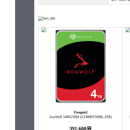
[Seagate]
IronWolf 5400/256M (ST4000VN006, 4TB)
391,600원