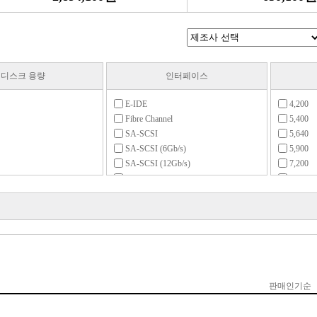
디스크 용량
인터페이스
E-IDE
4,200
Fibre Channel
5,400
SA-SCSI
5,640
SA-SCSI (6Gb/s)
5,900
SA-SCSI (12Gb/s)
7,200
SATA
10,000
SATA1 (1.5Gb/s)
15,000
SATA2 (3Gb/s)
SATA3 (6Gb/s)
SCSI
ZIF타입
기타