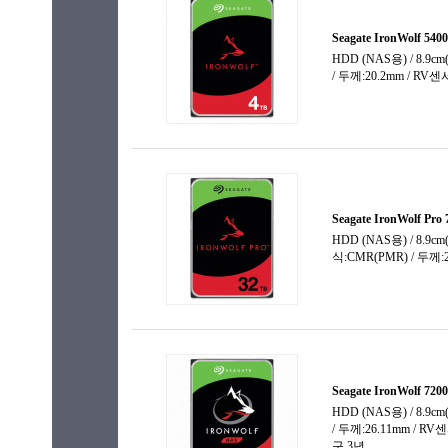
20TB
22TB
24TB
26TB
28TB
30TB
32TB
40GB 이
60GB
74GB
80GB
120GB
147GB
150GB
160GB
200GB
250GB
300GB
320GB
400GB
450GB