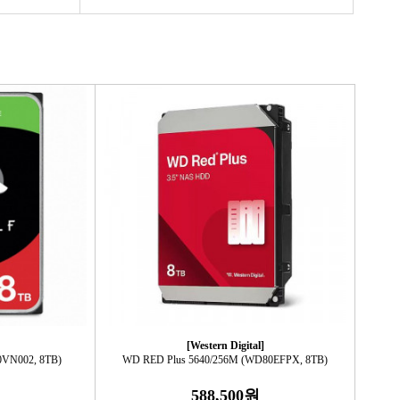
[Western Digital]
0VN002, 8TB)
WD RED Plus 5640/256M (WD80EFPX, 8TB)
588,500원