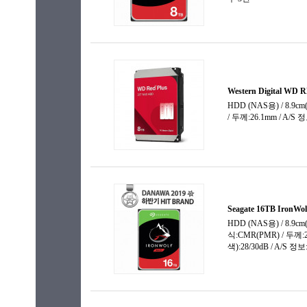
500GB
600GB
640GB
750GB
800GB
900GB