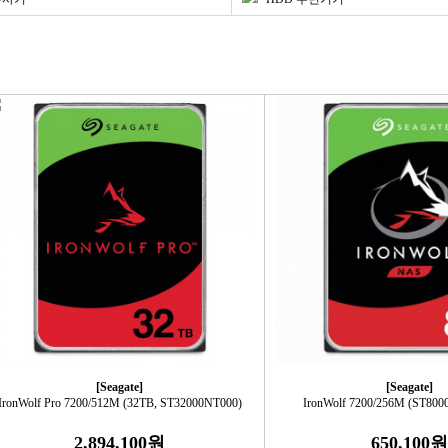
[Seagate]
[Seagate]
IronWolf Pro 7200/512M (32TB, ST32000NT000)
IronWolf 7200/256M (ST800
2,894,100원
650,100원