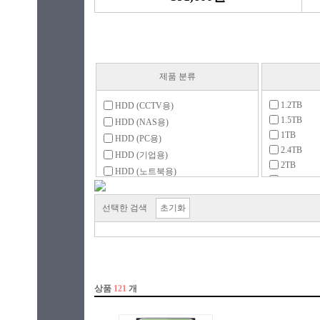
제품 분류
1.2TB
HDD (CCTV용)
1.5TB
HDD (NAS용)
1TB
HDD (PC용)
2.4TB
HDD (기업용)
2TB
HDD (노트북용)
3TB
HDD (리퍼비시)
4TB
HDD (중고)
선택한 검색
초기화
5TB
HDD 복사기
6TB
SSHD (PC용)
8TB
SSHD (노트북용)
10TB
12TB
14TB
16TB
18TB