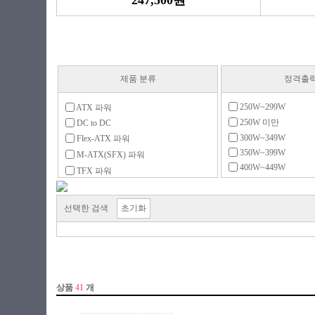
247,500원
제품 분류
정격출
250W~299W
ATX 파워
250W 미만
DC to DC
300W~349W
Flex-ATX 파워
350W~399W
M-ATX(SFX) 파워
400W~449W
TFX 파워
450W~499W
UPS
500W~599W
리던던트
선택한 검색
초기화
600W~699W
서버용 파워
700W~799W
전용 액세서리
800W~899W
900W~999W
1000W~1299W
1300W~1599W
1600W~1999W