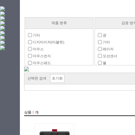
제품 분류
감응 방
기타
광
디지타이저(타블렛)
기타
마우스
레이저
마우스번지
모션센서
마우스패드
볼
마우스패치
적외선
마우스피트
정전식
선택한 검색
초기화
손목받침대(팜레스트)
타블렛 주변용품
터치패드
트랙볼
프리젠터 마우스