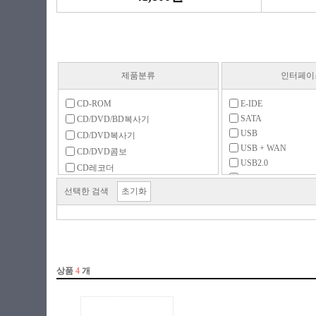
제품분류
인터페이
CD-ROM
E-IDE
SATA
CD/DVD/BD복사기
USB
CD/DVD복사기
USB + WAN
CD/DVD콤보
USB2.0
CD레코더
USB3.x 5Gbps
DVD-ROM
선택한 검색
초기화
DVD레코더
DVD멀티레코더
FDD
FDD 주변용품
ODD 주변용품
ODD 케이스
공미디어 (CD)
공미디어 (DVD)