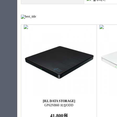
[H.L DATA STORAGE]
GP62NB60 외장ODD
41,800원