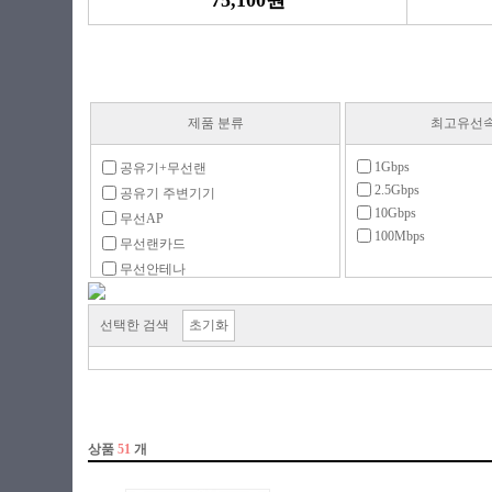
75,100원
제품 분류
최고유선
1Gbps
공유기+무선랜
2.5Gbps
공유기 주변기기
10Gbps
무선AP
100Mbps
무선랜카드
무선안테나
유무선
유무선 패키지
선택한 검색
초기화
유선
크래들