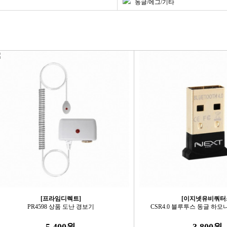
동글/에그/기타
[프라임디렉트]
[이지넷유비쿼터
PR4598 상품 도난 경보기
CSR4.0 블루투스 동글 하모니 