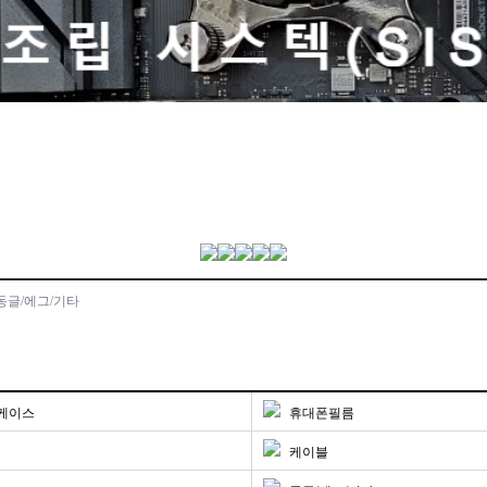
동글/에그/기타
케이스
휴대폰필름
케이블