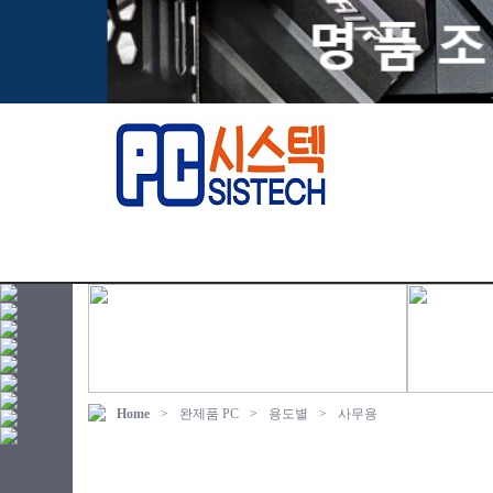
Home
>
완제품 PC
>
용도별
>
사무용