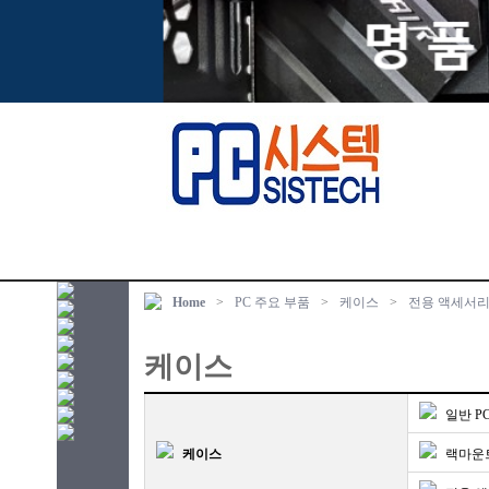
Home
>
PC 주요 부품
>
케이스
>
전용 액세서
케이스
일반 P
케이스
랙마운