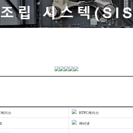
리
C케이스
HTPC케이스
트
케비넷