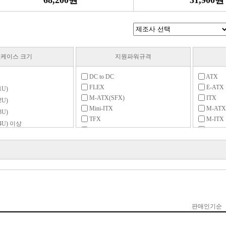
68,200원
31,900원
케이스 크기
지원파워규격
DC to DC
ATX
FLEX
E-ATX
U)
M-ATX(SFX)
ITX
U)
Mini-ITX
M-ATX
U)
TFX
M-ITX
U) 이상
SSI-EE
리던던트
타워
표준-ATX
리틀밸리)
P)
)