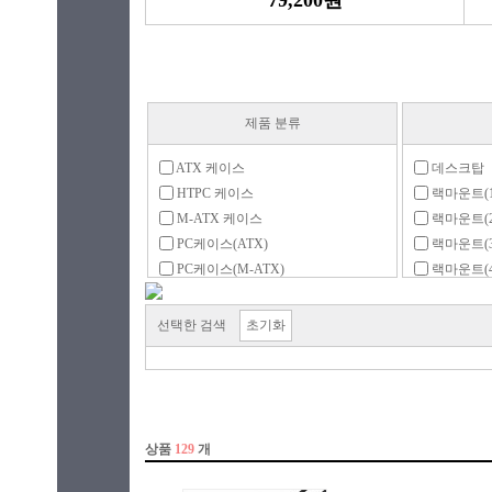
79,200원
제품 분류
ATX 케이스
데스크탑
HTPC 케이스
랙마운트(1
M-ATX 케이스
랙마운트(2
PC케이스(ATX)
랙마운트(3
PC케이스(M-ATX)
랙마운트(4
PC케이스(RTX)
마이크로
RTX 케이스
미니ITX(
선택한 검색
초기화
랙마운트
미니타워
모니터 일체형
미니타워(L
미니ITX
미들타워
액세서리
빅타워
튜닝 케이스
슬림(LP)
슬림(일반