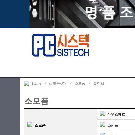
Home
>
소모품/SW
>
소모품
>
멀티탭
소모품
마우스패드
소모품
스탠드