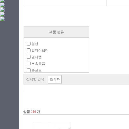
제품 분류
릴선
멀티어댑터
멀티탭
부속용품
콘센트
선택한 검색
초기화