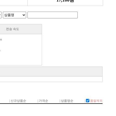
17,100원
전송 속도
ps
s
s
s
s