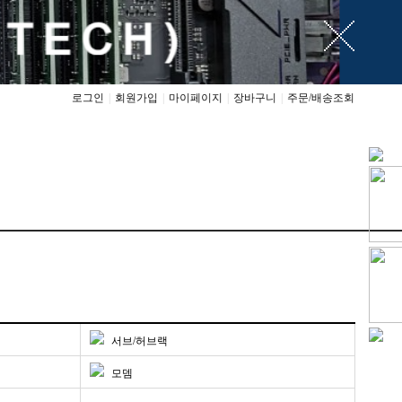
로그인
|
회원가입
|
마이페이지
|
장바구니
|
주문/배송조회
서브/허브랙
모뎀