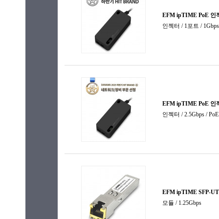
유선랜카드
인젝터
전원공급
주변기기
컨버터
프린터서
플러그
허브랙