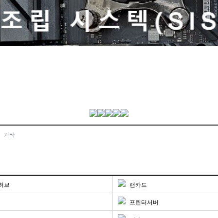
기타
허브
랜카드
프린터서버