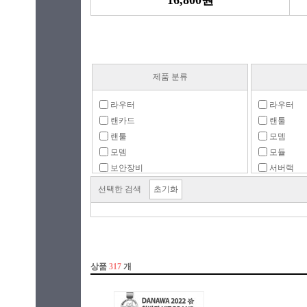
16,800원
제품 분류
라우터
라우터
랜카드
랜툴
랜툴
모뎀
모뎀
모듈
보안장비
서버랙
서버/허브랙
스위치허
선택한 검색
초기화
스위치허브
유선랜카드(
인젝터
유선랜카드(2
주변기기
유선랜카드(
컨버터
유선랜카드(
프린터 서버
유선랜카드(
유선랜카드(
유선랜카드(1