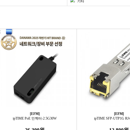
기타
[EFM]
[EFM]
ipTIME PoE 인젝터-2.5G30W
ipTIME SFP-UTP1G R