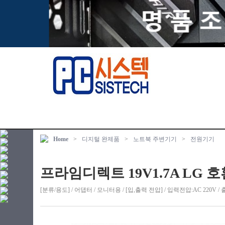
Home
>
디지털 완제품
>
노트북 주변기기
>
전원기기
프라임디렉트 19V1.7A LG 
[분류/용도] / 어댑터 / 모니터용 / [입,출력 전압] / 입력전압:AC 220V / 출